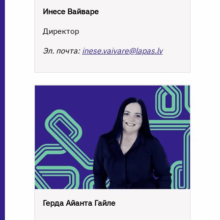
Инесе Вайваре
Директор
Эл. почта:
inese.vaivare@lapas.lv
Герда Айанта Гайле