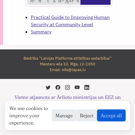
Practical Guide to Improving Human
Security at Community Level
Summary
Biedrība “Latvijas Platforma attīstības sadarbībai”
Meistaru iela 10, Rīga, LV-1050
Email:
info@lapas.lv
Vietne atjaunota ar Ārlietu ministrijas un EEZ un
Norvēģijas grantu programmas "Aktīvo iedzīvotāju fonds"
We use cookies to
finansiālu atbalstu.
improve your
Manage
Reject
Accept all
©2026 LAPAS
experience.