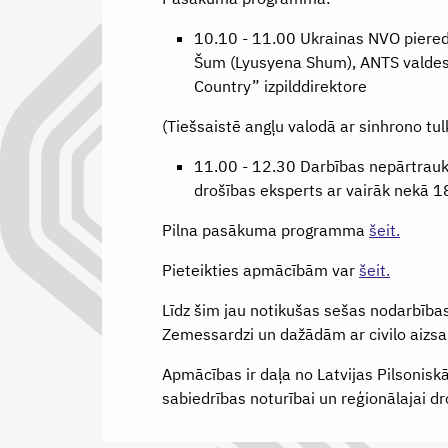
10.10 - 11.00 Ukrainas NVO pieredz
Šum (Lyusyena Shum), ANTS valdes 
Country” izpilddirektore
(Tiešsaistē angļu valodā ar sinhrono tu
11.00 - 12.30 Darbības nepārtraukt
drošības eksperts ar vairāk nekā 18
Pilna pasākuma programma
šeit.
Pieteikties apmācībām var
šeit.
Līdz šim jau notikušas sešas nodarbība
Zemessardzi un dažādām ar civilo aizsar
Apmācības ir daļa no Latvijas Pilsoniskā
sabiedrības noturībai un reģionālajai dro