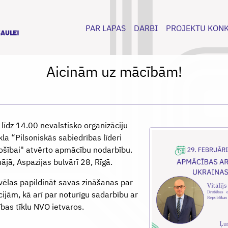
PAR LAPAS
DARBI
PROJEKTU KON
Aicinām uz mācībām!
 līdz 14.00 nevalstisko organizāciju
la “Pilsoniskās sabiedrības līderi
rošībai" atvērto apmācību nodarbību.
jā, Aspazijas bulvārī 28, Rīgā.
ri vēlas papildināt savas zināšanas par
jām, kā arī par noturīgu sadarbību ar
ības tīklu NVO ietvaros.