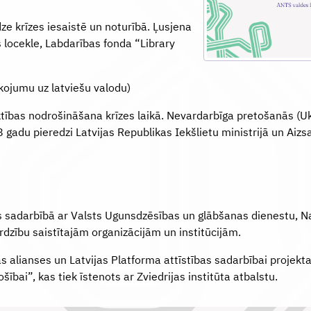
e krīzes iesaistē un noturībā. Ļusjena
locekle, Labdarības fonda “Library
lkojumu uz latviešu valodu)
ības nodrošināšana krīzes laikā. Nevardarbīga pretošanās (Ukra
 gadu pieredzi Latvijas Republikas Iekšlietu ministrijā un Aizsa
s sadarbībā ar Valsts Ugunsdzēsības un glābšanas dienestu, 
dzību saistītajām organizācijām un institūcijām.
s alianses un Latvijas Platforma attīstības sadarbībai projekta
šībai”, kas tiek īstenots ar Zviedrijas institūta atbalstu.