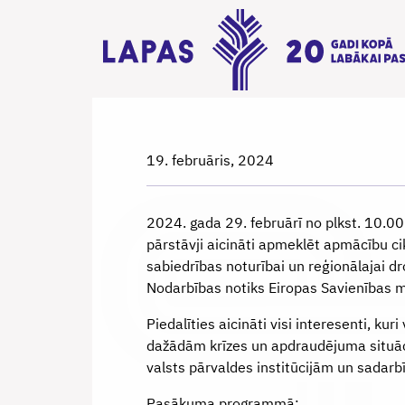
19. februāris, 2024
2024. gada 29. februārī no plkst. 10.00
pārstāvji aicināti apmeklēt apmācību cik
sabiedrības noturībai un reģionālajai d
Nodarbības notiks Eiropas Savienības mā
Piedalīties aicināti visi interesenti, ku
dažādām krīzes un apdraudējuma situāci
valsts pārvaldes institūcijām un sadarb
Pasākuma programmā: