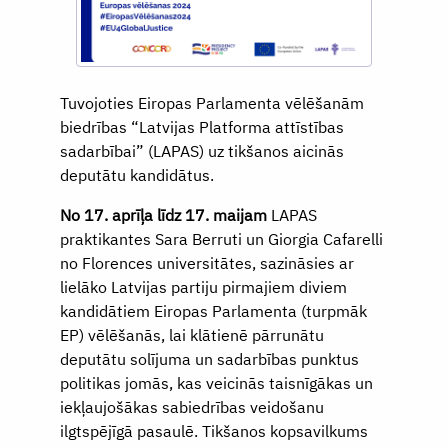
Tuvojoties Eiropas Parlamenta vēlēšanām
biedrības “Latvijas Platforma attīstības
sadarbībai” (LAPAS) uz tikšanos aicinās
deputātu kandidātus.
No 17. aprīļa līdz 17. maijam
LAPAS
praktikantes Sara Berruti un Giorgia Cafarelli
no Florences universitātes, sazināsies ar
lielāko Latvijas partiju pirmajiem diviem
kandidātiem Eiropas Parlamenta (turpmāk
EP) vēlēšanās, lai klātienē pārrunātu
deputātu solījuma un sadarbības punktus
politikas jomās, kas veicinās taisnīgākas un
iekļaujošākas sabiedrības veidošanu
ilgtspējīgā pasaulē. Tikšanos kopsavilkums