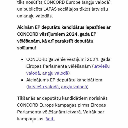
tiks nosūtīts CONCORD Europe (angļu valodā)
un publicēts LAPAS sociālajos tīklos latviešu
un angļu valodās.
Aicinām EP deputātu kandidātus iepazīties ar
CONCORD vēstījumiem 2024. gada EP
vēlēšanām, kā arī parakstīt deputātu
solījumu!
CONCORD galvenie vēstījumi 2024. gada
Eiropas Parlamenta vēlēšanām (
latviešu
valodā
,
angļu valodā
)
Aicinājums EP deputātu kandidātiem
(
latviešu valodā
,
angļu valodā
)
Tikšanās ar deputātu kandidātiem norisinās
CONCORD Europe kampaņas pirms Eiropas
Parlamenta vēlēšanām ietvarā. Vairāk par
kampaņu lasi
šeit.