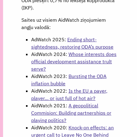
ODA piešķirt 0,7% no iekšējā kopprodukta
(IKP).
Saites uz visiem AidWatch ziņojumiem
angļu valodā:
AdWatch 2025:
Ending short-
sightedness, restoring ODA’s purpose
AidWatch 2024:
Whose interests does
official development assistance trult
serve?
AidWatch 2023:
Bursting the ODA
inflation bubble
AidWatch 2022:
Is the EU a payer,
player… or just full of hot air?
AidWatch 2021:
A geopolitical
Commision: Building partnerships or
playing politics?
AidWatch 2020:
Knock-on effects: an
urgent call to Leave No One Behind