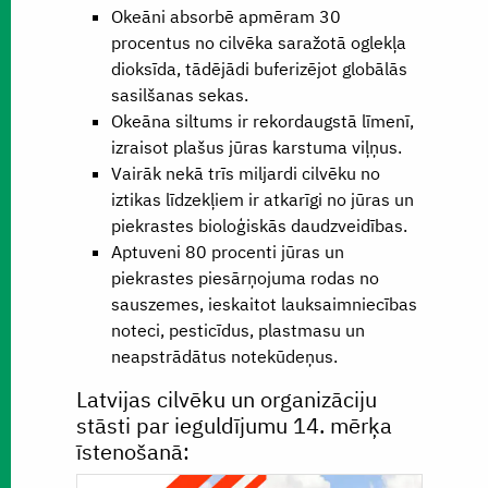
Okeāni absorbē apmēram 30
procentus no cilvēka saražotā oglekļa
dioksīda, tādējādi buferizējot globālās
sasilšanas sekas.
Okeāna siltums ir rekordaugstā līmenī,
izraisot plašus jūras karstuma viļņus.
Vairāk nekā trīs miljardi cilvēku no
iztikas līdzekļiem ir atkarīgi no jūras un
piekrastes bioloģiskās daudzveidības.
Aptuveni 80 procenti jūras un
piekrastes piesārņojuma rodas no
sauszemes, ieskaitot lauksaimniecības
noteci, pesticīdus, plastmasu un
neapstrādātus notekūdeņus.
Latvijas cilvēku un organizāciju
stāsti par ieguldījumu 14. mērķa
īstenošanā: