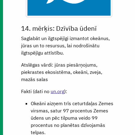
14. mērķis: Dzīvība ūdenī
Saglabāt un ilgtspējīgi izmantot okeānus,
jūras un to resursus, lai nodrošinātu
ilgtspējīgu attīstību.
Atslēgas vārdi: jūras piesārņojums,
piekrastes ekosistēma, okeāni, zveja,
mazās salas
Fakti (dati no
un.org
):
Okeāni aizņem trīs ceturtdaļas Zemes
virsmas, satur 97 procentus Zemes
ūdens un pēc tilpuma veido 99
procentus no planētas dzīvojamās
telpas.