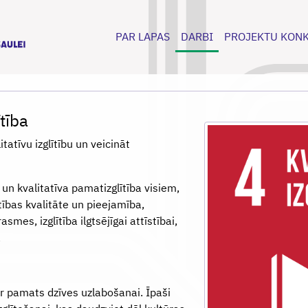
PAR LAPAS
DARBI
PROJEKTU KON
ītība
tatīvu izglītību un veicināt
un kvalitatīva pamatizglītība visiem,
ītības kvalitāte un pieejamība,
es, izglītība ilgtsējīgai attīstībai,
a
 ir pamats dzīves uzlabošanai. Īpaši