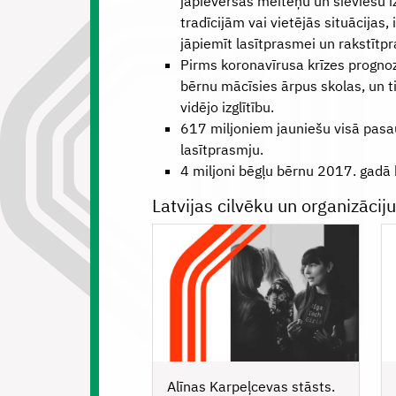
jāpievēršas meiteņu un sieviešu iz
tradīcijām vai vietējās situācijas,
jāpiemīt lasītprasmei un rakstītp
Pirms koronavīrusa krīzes prognoz
bērnu mācīsies ārpus skolas, un 
vidējo izglītību.
617 miljoniem jauniešu visā pasa
lasītprasmju.
4 miljoni bēgļu bērnu 2017. gadā 
Latvijas cilvēku un organizācij
Alīnas Karpeļcevas stāsts.