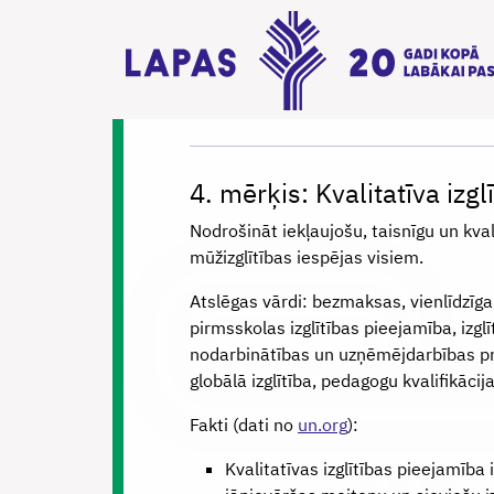
4. mērķis: Kvalitatīva izgl
Nodrošināt iekļaujošu, taisnīgu un kvali
mūžizglītības iespējas visiem.
Atslēgas vārdi: bezmaksas, vienlīdzīga 
pirmsskolas izglītības pieejamība, izgl
nodarbinātības un uzņēmējdarbības prasm
globālā izglītība, pedagogu kvalifikācij
Fakti (dati no
un.org
):
Kvalitatīvas izglītības pieejamība