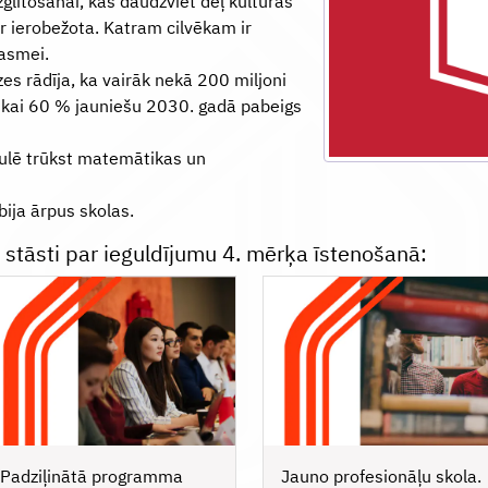
glītošanai, kas daudzviet dēļ kultūras
 ir ierobežota. Katram cilvēkam ir
rasmei.
es rādīja, ka vairāk nekā 200 miljoni
tikai 60 % jauniešu 2030. gadā pabeigs
ulē trūkst matemātikas un
bija ārpus skolas.
u stāsti par ieguldījumu 4. mērķa īstenošanā:
Padziļinātā programma
Jauno profesionāļu skola.