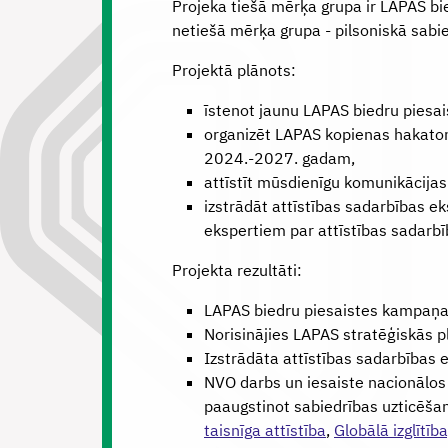
Projeka tiešā mērķa grupa ir LAPAS bi
netiešā mērķa grupa - pilsoniskā sabied
Projektā plānots:
īstenot jaunu LAPAS biedru piesa
organizēt LAPAS kopienas hakatonu
2024.-2027. gadam,
attīstīt mūsdienīgu komunikācijas
izstrādāt attīstības sadarbības e
ekspertiem par attīstības sadarb
Projekta rezultāti:
LAPAS biedru piesaistes kampaņas 
Norisinājies LAPAS stratēģiskās 
Izstrādāta attīstības sadarbības 
NVO darbs un iesaiste nacionālos 
paaugstinot sabiedrības uzticēša
taisnīga attīstība
,
Globālā izglītība