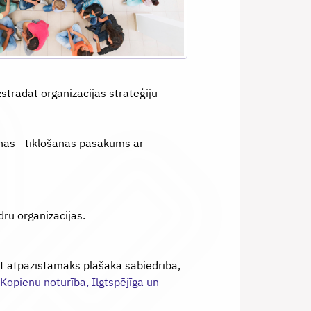
strādāt organizācijas stratēģiju
enas - tīklošanās pasākums ar
ru organizācijas.
st atpazīstamāks plašākā sabiedrībā,
Kopienu noturība,
Ilgtspējīga un