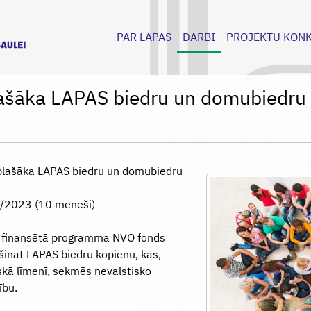
PAR LAPAS
DARBI
PROJEKTU KON
lašāka LAPAS biedru un domubiedru
lašāka LAPAS biedru un domubiedru
/2023 (10 mēneši)
a finansētā programma NVO fonds
ināt LAPAS biedru kopienu, kas,
skā līmenī, sekmēs nevalstisko
ību.