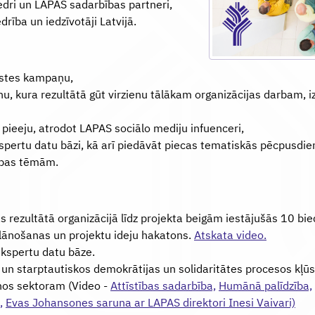
edri un LAPAS sadarbības partneri,
rība un iedzīvotāji Latvijā.
istes kampaņu,
, kura rezultātā gūt virzienu tālākam organizācijas darbam, iz
 pieeju, atrodot LAPAS sociālo mediju infuenceri,
kspertu datu bāzi, kā arī piedāvāt piecas tematiskās pēcpusdi
ības tēmām.
rezultātā organizācijā līdz projekta beigām iestājušās 10 bied
plānošanas un projektu ideju hakatons.
Atskata video.
ekspertu datu bāze.
un starptautiskos demokrātijas un solidaritātes procesos kļū
nos sektoram (Video -
Attīstības sadarbība,
Humānā palīdzība,
,
Evas Johansones saruna ar LAPAS direktori Inesi Vaivari)