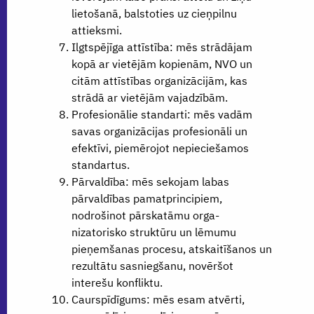
lietošanā, balstoties uz cieņpilnu
attieksmi.
Ilgtspējīga attīstība: mēs strādājam
kopā ar vietējām kopienām, NVO un
citām attīstības organizācijām, kas
strādā ar vietējām vajadzībām.
Profesionālie standarti: mēs vadām
savas organizācijas profesionāli un
efektīvi, piemērojot nepieciešamos
standartus.
Pārvaldība: mēs sekojam labas
pārvaldības pamatprincipiem,
nodrošinot pārskatāmu orga-
nizatorisko struktūru un lēmumu
pieņemšanas procesu, atskaitīšanos un
rezultātu sasniegšanu, novēršot
interešu konfliktu.
Caurspīdīgums: mēs esam atvērti,