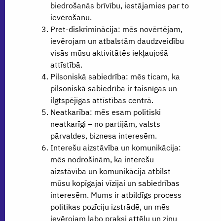
biedrošanās brīvību, iestājamies par to
ievērošanu.
Pret-diskriminācija: mēs novērtējam,
ievērojam un atbalstām daudzveidību
visās mūsu aktivitātēs iekļaujošā
attīstībā.
Pilsoniskā sabiedrība: mēs ticam, ka
pilsoniskā sabiedrība ir taisnīgas un
ilgtspējīgas attīstības centrā.
Neatkarība: mēs esam politiski
neatkarīgi – no partijām, valsts
pārvaldes, biznesa interesēm.
Interešu aizstāvība un komunikācija:
mēs nodrošinām, ka interešu
aizstāvība un komunikācija atbilst
mūsu kopīgajai vīzijai un sabiedrības
interesēm. Mums ir atbildīgs process
politikas pozīciju izstrādē, un mēs
ievērojam labo praksi attēlu un ziņu