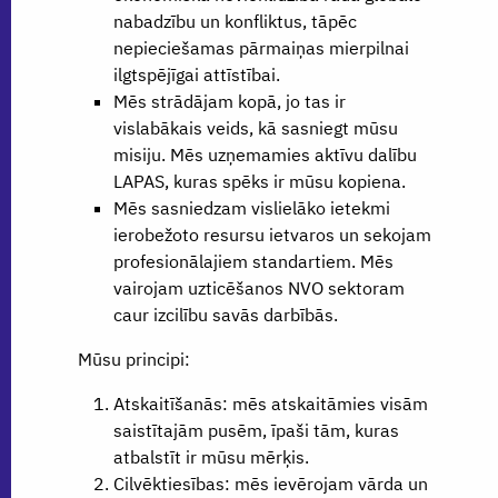
nabadzību un konfliktus, tāpēc
nepieciešamas pārmaiņas mierpilnai
ilgtspējīgai attīstībai.
Mēs strādājam kopā, jo tas ir
vislabākais veids, kā sasniegt mūsu
misiju. Mēs uzņemamies aktīvu dalību
LAPAS, kuras spēks ir mūsu kopiena.
Mēs sasniedzam vislielāko ietekmi
ierobežoto resursu ietvaros un sekojam
profesionālajiem standartiem. Mēs
vairojam uzticēšanos NVO sektoram
caur izcilību savās darbībās.
Mūsu principi:
Atskaitīšanās: mēs atskaitāmies visām
saistītajām pusēm, īpaši tām, kuras
atbalstīt ir mūsu mērķis.
Cilvēktiesības: mēs ievērojam vārda un