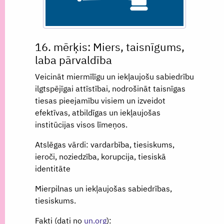
16. mērķis: Miers, taisnīgums,
laba pārvaldība
Veicināt miermīlīgu un iekļaujošu sabiedrību
ilgtspējīgai attīstībai, nodrošināt taisnīgas
tiesas pieejamību visiem un izveidot
efektīvas, atbildīgas un iekļaujošas
institūcijas visos līmeņos.
Atslēgas vārdi: vardarbība, tiesiskums,
ieroči, noziedzība, korupcija, tiesiskā
identitāte
Mierpilnas un iekļaujošas sabiedrības,
tiesiskums.
Fakti (dati no
un.org
):