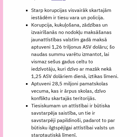
Starp korupcijas visvairāk skartajām
iestādēm ir tiesu vara un policija.
Korupcija, kukuļošana, zādzības un
izvairīšanās no nodokļu maksāšanas
jaunattīstības valstīm gadā maksā
aptuveni 1,26 triljonus ASV dolāru; šo
naudas summu varētu izmantot, lai
vismaz sešus gadus celtu to
iedzīvotāju, kuri dzīvo ar mazāk nekā
1,25 ASV dolāriem dienā, iztikas līmeni.
Aptuveni 28,5 miljoni pamatskolas
vecuma, kas ir ārpus skolas, dzīvo
konfliktu skartajās teritorijās.
Tiesiskumam un attīstībai ir būtiska
savstarpēja saistība, un tie ir
savstarpēji papildinoši, padarot to par
būtisku ilgtspējīgai attīstībai valsts un
starptautiskā līmenī.