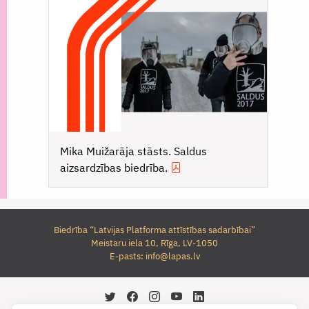
Mika Muižarāja stāsts. Saldus
aizsardzības biedrība.
Biedrība “Latvijas Platforma attīstības sadarbībai”
Meistaru iela 10, Rīga, LV-1050
E-pasts:
info@lapas.lv