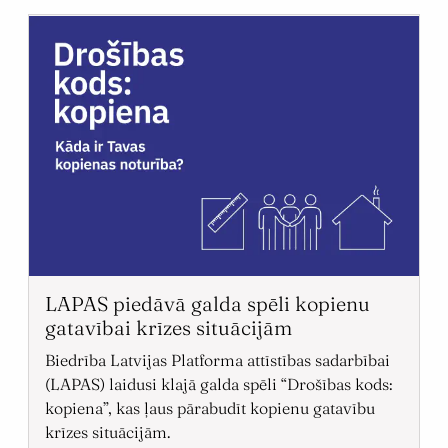
LAPAS piedāvā galda spēli kopienu
gatavībai krīzes situācijām
Biedrība Latvijas Platforma attīstības sadarbībai
(LAPAS) laidusi klajā galda spēli “Drošības kods:
kopiena”, kas ļaus pārabudīt kopienu gatavību
krīzes situācijām.