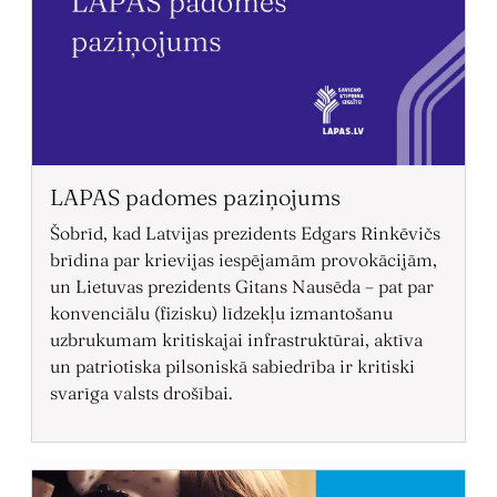
LAPAS padomes paziņojums
Šobrīd, kad Latvijas prezidents Edgars Rinkēvičs
brīdina par krievijas iespējamām provokācijām,
un Lietuvas prezidents Gitans Nausēda – pat par
konvenciālu (fizisku) līdzekļu izmantošanu
uzbrukumam kritiskajai infrastruktūrai, aktīva
un patriotiska pilsoniskā sabiedrība ir kritiski
svarīga valsts drošībai.