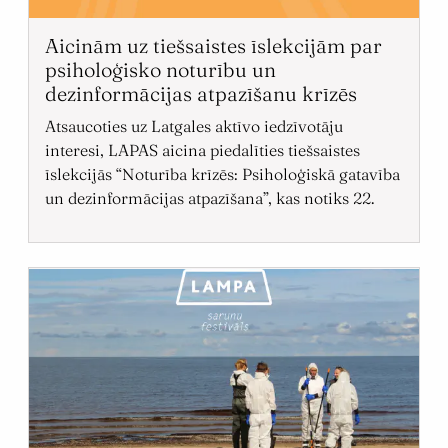
Aicinām uz tiešsaistes īslekcijām par
psiholoģisko noturību un
dezinformācijas atpazīšanu krīzēs
Atsaucoties uz Latgales aktīvo iedzīvotāju
interesi, LAPAS aicina piedalīties tiešsaistes
īslekcijās “Noturība krīzēs: Psiholoģiskā gatavība
un dezinformācijas atpazīšana”, kas notiks 22.