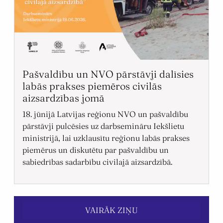
Pašvaldību un NVO pārstāvji dalīsies
labās prakses piemēros civilās
aizsardzības jomā
18. jūnijā Latvijas reģionu NVO un pašvaldību
pārstāvji pulcēsies uz darbsemināru Iekšlietu
ministrijā, lai uzklausītu reģionu labās prakses
piemērus un diskutētu par pašvaldību un
sabiedrības sadarbību civilajā aizsardzībā.
VAIRĀK ZIŅU