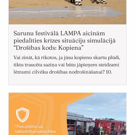
Sarunu festivālā LAMPA aicinām
piedalīties krīzes situāciju simulācijā
“Drošības kods: Kopiena”
Vai zināt, kā rīkotos, ja jūsu kopienu skartu plūdi,
tiktu traucēta saziņa vai būtu jāpieņem steidzami
lēmumi cilvēku drošības nodrošināšanai? 10.