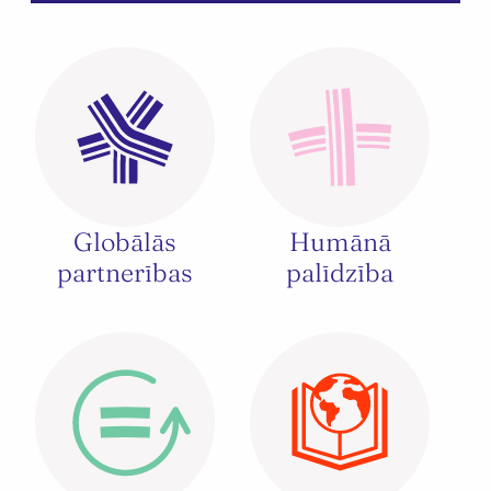
Globālās
Humānā
partnerības
palīdzība