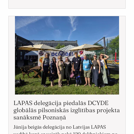
LAPAS delegācija piedalās DCYDE
globālās pilsoniskās izglītības projekta
sanāksmē Poznaņā
Jūnija beigās delegācija no Latvijas LAPAS
vadībā kopā ar vairāk nekā 120 dalībniekiem no