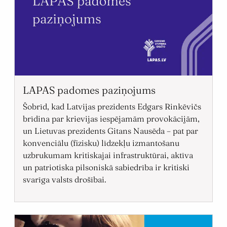
LAPAS padomes paziņojums
Šobrīd, kad Latvijas prezidents Edgars Rinkēvičs
brīdina par krievijas iespējamām provokācijām,
un Lietuvas prezidents Gitans Nausēda – pat par
konvenciālu (fizisku) līdzekļu izmantošanu
uzbrukumam kritiskajai infrastruktūrai, aktīva
un patriotiska pilsoniskā sabiedrība ir kritiski
svarīga valsts drošībai.