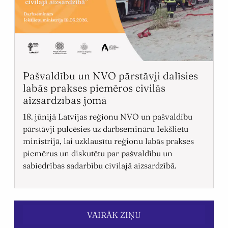
Pašvaldību un NVO pārstāvji dalīsies
labās prakses piemēros civilās
aizsardzības jomā
18. jūnijā Latvijas reģionu NVO un pašvaldību
pārstāvji pulcēsies uz darbsemināru Iekšlietu
ministrijā, lai uzklausītu reģionu labās prakses
piemērus un diskutētu par pašvaldību un
sabiedrības sadarbību civilajā aizsardzībā.
VAIRĀK ZIŅU