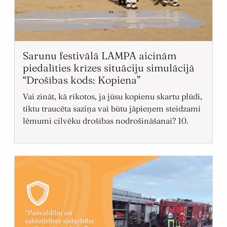
Sarunu festivālā LAMPA aicinām
piedalīties krīzes situāciju simulācijā
“Drošības kods: Kopiena”
Vai zināt, kā rīkotos, ja jūsu kopienu skartu plūdi,
tiktu traucēta saziņa vai būtu jāpieņem steidzami
lēmumi cilvēku drošības nodrošināšanai? 10.