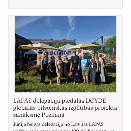
LAPAS delegācija piedalās DCYDE
globālās pilsoniskās izglītības projekta
sanāksmē Poznaņā
Jūnija beigās delegācija no Latvijas LAPAS
vadībā kopā ar vairāk nekā 120 dalībniekiem no