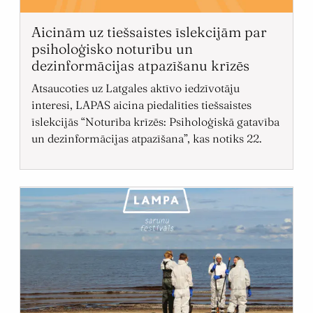
Aicinām uz tiešsaistes īslekcijām par
psiholoģisko noturību un
dezinformācijas atpazīšanu krīzēs
Atsaucoties uz Latgales aktīvo iedzīvotāju
interesi, LAPAS aicina piedalīties tiešsaistes
īslekcijās “Noturība krīzēs: Psiholoģiskā gatavība
un dezinformācijas atpazīšana”, kas notiks 22.