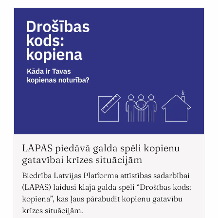
LAPAS piedāvā galda spēli kopienu
gatavībai krīzes situācijām
Biedrība Latvijas Platforma attīstības sadarbībai
(LAPAS) laidusi klajā galda spēli “Drošības kods:
kopiena”, kas ļaus pārabudīt kopienu gatavību
krīzes situācijām.